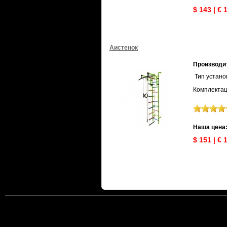
$ 143 | € 
Аистенок
Производи
Тип устано
Комплектаци
Наша цена
$ 151 | € 