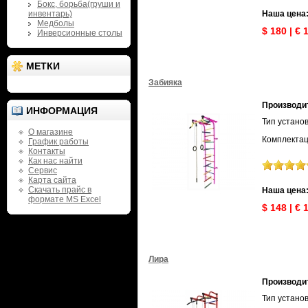
Бокс, борьба(груши и
инвентарь)
Наша цена
Медболы
$ 180 | € 
Инверсионные столы
МЕТКИ
Забияка
Производи
ИНФОРМАЦИЯ
Тип устано
О магазине
Комплектац
График работы
Контакты
Как нас найти
Сервис
Карта сайта
Скачать прайс в
Наша цена
формате MS Excel
$ 148 | € 
Лира
Производи
Тип устано